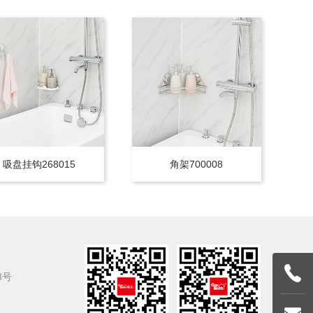
吸盘挂钩268015
角架700008
8号